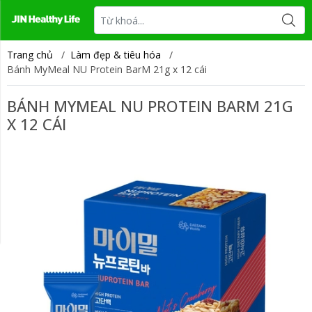
Tin tức
Liên hệ
Trang chủ
/
Làm đẹp & tiêu hóa
/
Bánh MyMeal NU Protein BarM 21g x 12 cái
BÁNH MYMEAL NU PROTEIN BARM 21G
X 12 CÁI