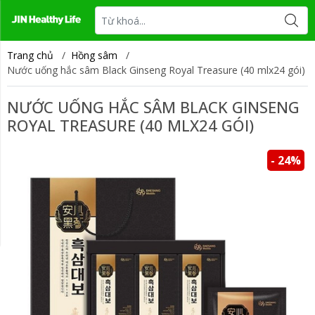
Tin tức
Liên hệ
Trang chủ
/
Hồng sâm
/
Nước uống hắc sâm Black Ginseng Royal Treasure (40 mlx24 gói)
NƯỚC UỐNG HẮC SÂM BLACK GINSENG
ROYAL TREASURE (40 MLX24 GÓI)
- 24%