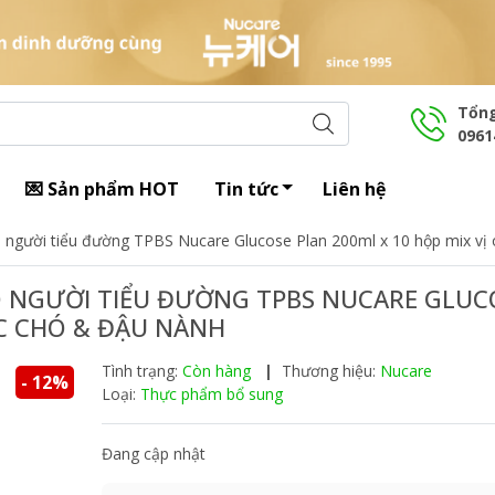
Tổng
0961
💌 Sản phẩm HOT
Tin tức
Liên hệ
 người tiểu đường TPBS Nucare Glucose Plan 200ml x 10 hộp mix vị
NGƯỜI TIỂU ĐƯỜNG TPBS NUCARE GLUC
ÓC CHÓ & ĐẬU NÀNH
Tình trạng:
Còn hàng
|
Thương hiệu:
Nucare
- 12%
Loại:
Thực phẩm bổ sung
Đang cập nhật