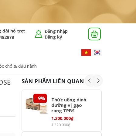
 đài hỗ trợ:
Đăng nhập
Đăng ký
482878
 óc chó & đậu nành
OSE
SẢN PHẨM LIÊN QUAN
- 9%
- 12%
Thức uống dinh
dưỡng vị gạo
rang TPBS
NUCARE Roasted
1.200.000₫
Rice 200ml x 24
1.320.000₫
hộp