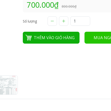
700.000₫
800.000₫
Số lượng
THÊM VÀO GIỎ HÀNG
MUA NG