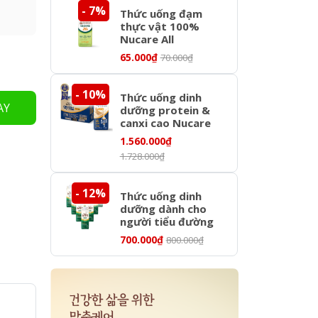
- 7%
- 12%
Thức uống đạm
thực vật 100%
Nucare All
Protein Plant
65.000₫
70.000₫
Based Savory
Grain 250ml
- 10%
- 9%
Thức uống dinh
AY
dưỡng protein &
canxi cao Nucare
Active Original
1.560.000₫
200ml x 24 hộp
1.728.000₫
- 12%
- 12%
Thức uống dinh
dưỡng dành cho
người tiểu đường
TPBS NUCARE
700.000₫
800.000₫
Glucose Plan vị óc
chó 200ml x 10
hộp