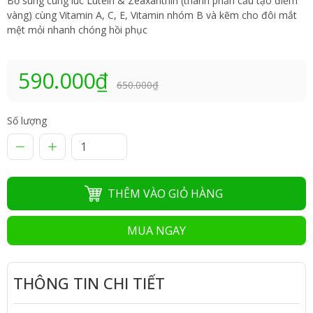
Bổ sung cùng lúc Lutein & Zeaxanthin (thành phần cấu tạo điểm
vàng) cùng Vitamin A, C, E, Vitamin nhóm B và kẽm cho đôi mắt
mệt mỏi nhanh chóng hồi phục
590.000₫
650.000₫
Số lượng
THÊM VÀO GIỎ HÀNG
MUA NGAY
THÔNG TIN CHI TIẾT