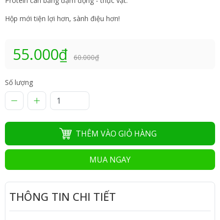
Protein cân bằng đạm động - thực vật.
Hộp mới tiện lợi hơn, sành điệu hơn!
55.000₫
60.000₫
Số lượng
THÊM VÀO GIỎ HÀNG
MUA NGAY
THÔNG TIN CHI TIẾT