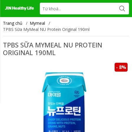
Tin tức
Liên hệ
Trang chủ
/
Mymeal
/
TPBS Sữa MyMeal NU Protein Original 190ml
TPBS SỮA MYMEAL NU PROTEIN
ORIGINAL 190ML
- 8%