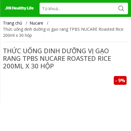
Tin tức
Liên hệ
Trang chủ
/
Nucare
/
Thức uống dinh dưỡng vị gạo rang TPBS NUCARE Roasted Rice
200ml x 30 hộp
THỨC UỐNG DINH DƯỠNG VỊ GẠO
RANG TPBS NUCARE ROASTED RICE
200ML X 30 HỘP
- 9%