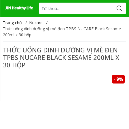
Tin tức
Liên hệ
Trang chủ
/
Nucare
/
Thức uống dinh dưỡng vị mè đen TPBS NUCARE Black Sesame
200ml x 30 hộp
THỨC UỐNG DINH DƯỠNG VỊ MÈ ĐEN
TPBS NUCARE BLACK SESAME 200ML X
30 HỘP
- 9%