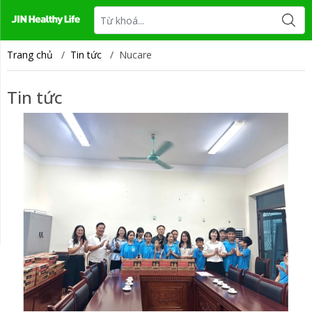
Tin tức
Liên hệ
Trang chủ
/
Tin tức
/
Nucare
Tin tức